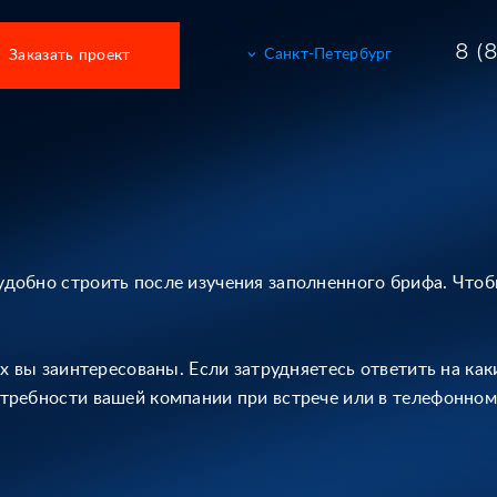
8 (
keyboard_arrow_down
Санкт-Петербург
Заказать проект
Набережные Челны
Казань
Москва
Санкт-Петербург
Уфа
Ижевск
добно строить после изучения заполненного брифа. Чтоб
Екатеринбург
Сочи
х вы заинтересованы. Если затрудняетесь ответить на ка
ребности вашей компании при встрече или в телефонном